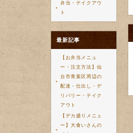
弁当・テイクアウ
ト
最新記事
【お弁当メニュ
ー・注文方法】仙
台市青葉区周辺の
配達・仕出し・デ
リバリー・テイク
アウト
【デカ盛りメニュ
ー】大食いさんの